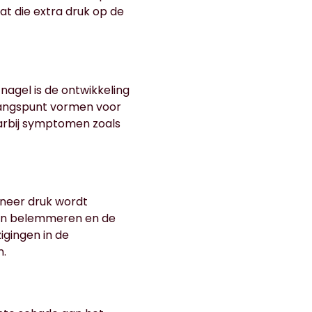
t die extra druk op de
agel is de ontwikkeling
egangspunt vormen voor
aarbij symptomen zoals
nneer druk wordt
iten belemmeren en de
zigingen in de
n.