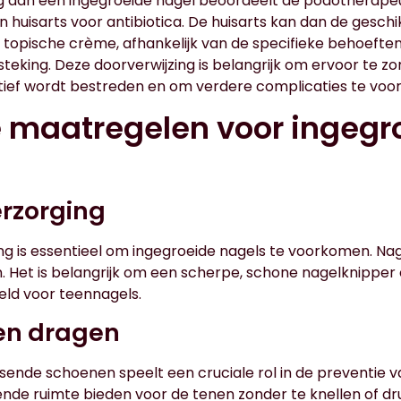
ing aan een ingegroeide nagel beoordeelt de podotherapeu
n huisarts voor antibiotica. De huisarts kan dan de geschi
ls topische crème, afhankelijk van de specifieke behoefte
steking. Deze doorverwijzing is belangrijk om ervoor te z
ctief wordt bestreden en om verdere complicaties te vo
e maatregelen voor ingegr
erzorging
g is essentieel om ingegroeide nagels te voorkomen. Nag
n. Het is belangrijk om een scherpe, schone nagelknipper
eld voor teennagels.
en dragen
ende schoenen speelt een cruciale rol in de preventie v
e ruimte bieden voor de tenen zonder te knellen of dru