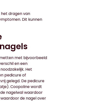
 het dragen van
e symptomen. Dit kunnen
e
nnagels
metten met bijvoorbeeld
erschil en een
noodzakelijk. Het
en pedicure of
rij gelegd. De pedicure
atje). Coopoline wordt
t de nagelwal waardoor
ld waardoor de nagel over