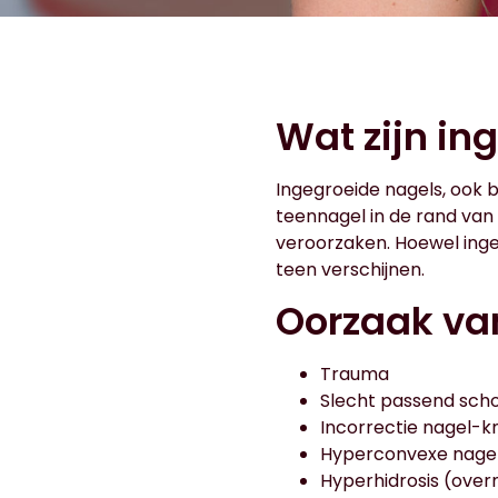
Wat zijn in
Ingegroeide nagels, ook 
teennagel in de rand van 
veroorzaken. Hoewel inge
teen verschijnen.
Oorzaak va
Trauma
Slecht passend scho
Incorrectie nagel-k
Hyperconvexe nagel
Hyperhidrosis (ove