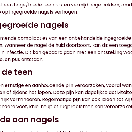
et een hoge/brede teenbox en vermijd hoge hakken, omda
co op ingegroeide nagels verhogen.
ingegroeide nagels
mende complicaties van een onbehandelde ingegroeide n
een. Wanneer de nagel de huid doorboort, kan dit een to
t in infectie. Dit kan gepaard gaan met een ontsteking w
e, en pus ontstaan.
n de teen
n ernstige en aanhoudende pijn veroorzaken, vooral wa
 of tijdens het lopen. Deze pijn kan dagelijkse activite
nlijk verminderen. Regelmatige pijn kan ook leiden tot wij
ndere voet, knie, heup of rugproblemen kan veroorzake
ade aan nagels