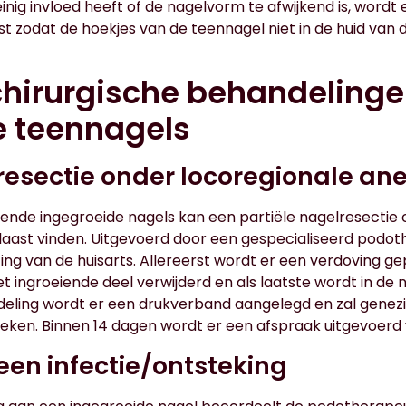
nig invloed heeft of de nagelvorm te afwijkend is, wordt
t zodat de hoekjes van de teennagel niet in de huid van
hirurgische behandelinge
e teennagels
resectie onder locoregionale an
rende ingegroeide nagels kan een partiële nagelresectie
laast vinden. Uitgevoerd door een gespecialiseerd podot
jzing van de huisarts. Allereerst wordt er een verdoving g
et ingroeiende deel verwijderd en als laatste wordt in de 
eling wordt er een drukverband aangelegd en zal genezi
weken. Binnen 14 dagen wordt er een afspraak uitgevoerd
 een infectie/ontsteking