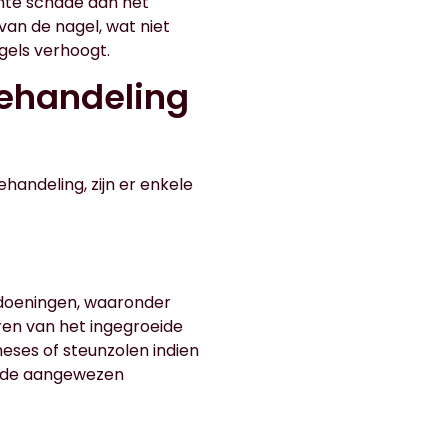
ente schade aan het
van de nagel, wat niet
gels verhoogt.
behandeling
ehandeling, zijn er enkele
ndoeningen, waaronder
eren van het ingegroeide
heses of steunzolen indien
t de aangewezen