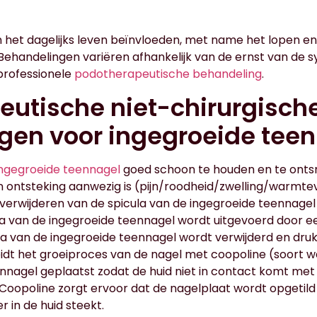
et dagelijks leven beïnvloeden, met name het lopen en
n. Behandelingen variëren afhankelijk van de ernst van d
 professionele
podotherapeutische behandeling
.
eutische niet-chirurgisch
gen voor ingegroeide tee
ingegroeide teennagel
goed schoon te houden en te onts
 ontsteking aanwezig is (pijn/roodheid/zwelling/warmtev
 verwijderen van de spicula van de ingegroeide teennagel 
la van de ingegroeide teennagel wordt uitgevoerd door e
a van de ingegroeide teennagel wordt verwijderd en drukv
dt het groeiproces van de nagel met coopoline (soort w
nnagel geplaatst zodat de huid niet in contact komt me
s. Coopoline zorgt ervoor dat de nagelplaat wordt opgeti
r in de huid steekt.