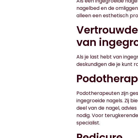
Als een ingegroeide nagel
nagelbed en de omliggende
alleen een esthetisch pr
Vertrouwde
van ingegr
Als je last hebt van inge
deskundigen die je kunt 
Podotherap
Podotherapeuten zijn ge
ingegroeide nagels. Zij b
deel van de nagel, advies
nodig. Voor terugkerend
specialist.
Pedicure