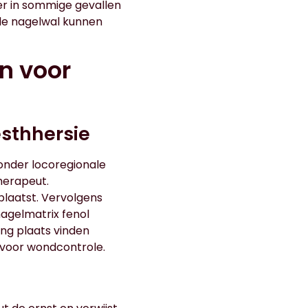
 er in sommige gevallen
 de nagelwal kunnen
n voor
esthhersie
 onder locoregionale
herapeut.
eplaatst. Vervolgens
nagelmatrix fenol
ng plaats vinden
 voor wondcontrole.