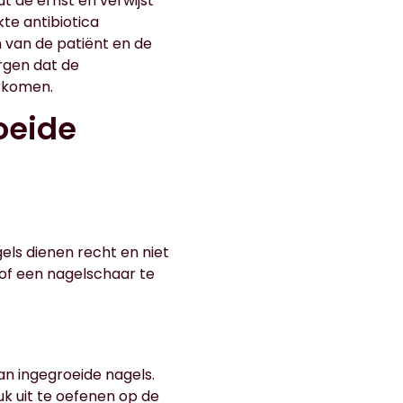
t de ernst en verwijst
kte antibiotica
n van de patiënt en de
orgen dat de
orkomen.
oeide
els dienen recht en niet
 of een nagelschaar te
an ingegroeide nagels.
k uit te oefenen op de