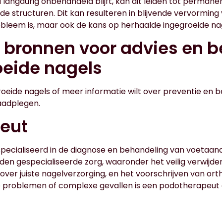
 langdurig onbehandeld blijft, kan dit leiden tot perman
 structuren. Dit kan resulteren in blijvende vervorming 
obleem is, maar ook de kans op herhaalde ingegroeide na
 bronnen voor advies en 
oeide nagels
groeide nagels of meer informatie wilt over preventie en b
raadplegen.
eut
specialiseerd in de diagnose en behandeling van voetaa
ieden gespecialiseerde zorg, waaronder het veilig verwijd
 over juiste nagelverzorging, en het voorschrijven van ort
e problemen of complexe gevallen is een podotherapeu