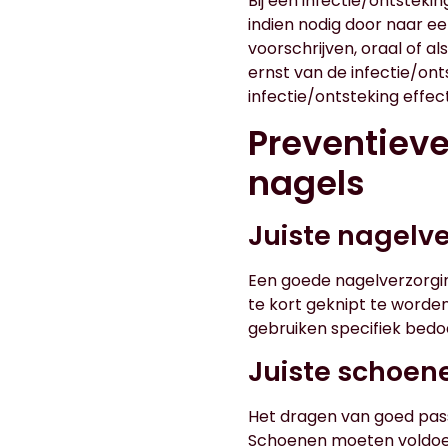
Bij een infectie/ontstek
indien nodig door naar ee
voorschrijven, oraal of a
ernst van de infectie/ont
infectie/ontsteking effe
Preventiev
nagels
Juiste nagelv
Een goede nagelverzorgin
te kort geknipt te worde
gebruiken specifiek bedo
Juiste schoen
Het dragen van goed pass
Schoenen moeten voldoend