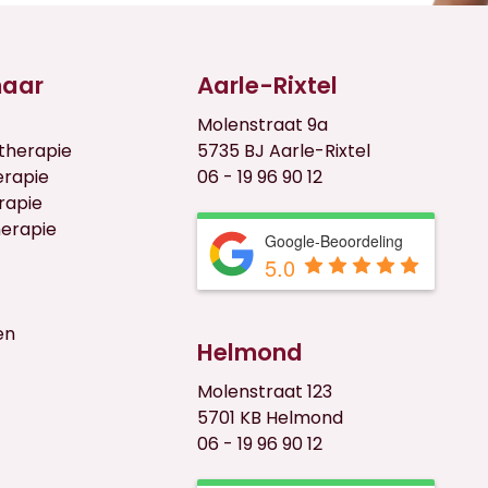
naar
Aarle-Rixtel
Molenstraat 9a
therapie
5735 BJ Aarle-Rixtel
erapie
06 - 19 96 90 12
rapie
herapie
Google-Beoordeling
5.0
en
Helmond
Molenstraat 123
5701 KB Helmond
06 - 19 96 90 12