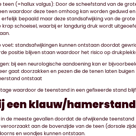
 teen (=hallux valgus):
Door de scheefstand van de grot
een waardoor deze teen omhoog kan worden geduwd en in 
s
erfelijk bepaald maar deze standsafwijking van de grot
e krap schoeisel, waarbij er langdurig druk wordt uitgeo
taan.
 voet
: standsafwijkingen kunnen ontstaan doordat gewri
rde positie blijven staan waardoor het risico op drukp
gen:
bij een neurologische aandoening kan er bijvoorbeel
er gaat doorzakken en pezen die de tenen laten buigen 
erstand ontstaat
ijtage waardoor de teenstand in een gefixeerde stand blijf
ij een klauw/hamerstand
 in de meeste gevallen doordat de afwijkende teenstand
g veroorzaakt aan de bovenzijde van de teen (dorsale zijd
kdoorns en wondjes kunnen ontstaan.