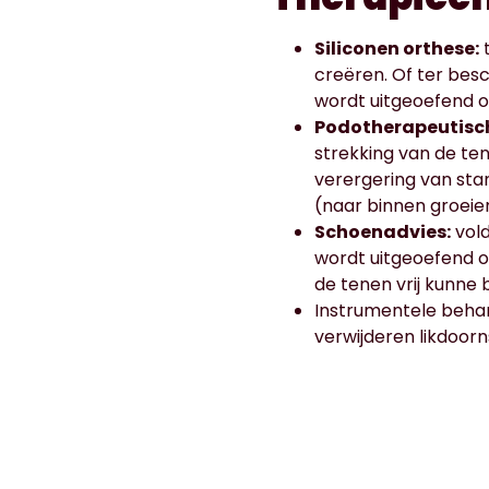
Siliconen orthese:
t
creëren. Of ter bes
wordt uitgeoefend op
Podotherapeutisch
strekking van de ten
verergering van stan
(naar binnen groeie
Schoenadvies:
vold
wordt uitgeoefend o
de tenen vrij kunne
Instrumentele beha
verwijderen likdoorns