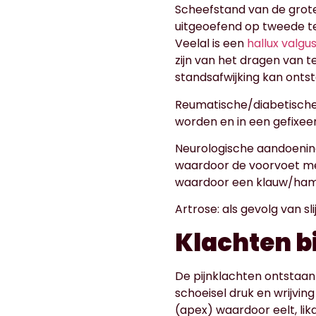
Scheefstand van de grote
uitgeoefend op tweede t
Veelal is een
hallux valgu
zijn van het dragen van t
standsafwijking kan onts
Reumatische/diabetische
worden en in een gefixee
Neurologische aandoenin
waardoor de voorvoet me
waardoor een klauw/ham
Artrose:
als gevolg van sl
Klachten b
De pijnklachten ontstaan
schoeisel druk en wrijvin
(apex) waardoor eelt, li