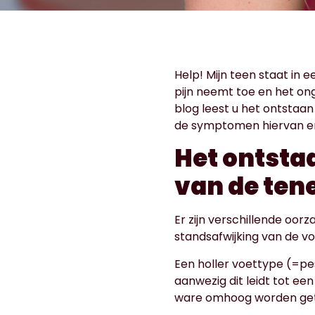
Help! Mijn teen staat in e
pijn neemt toe en het on
blog leest u het ontstaa
de symptomen hiervan e
Het ontst
van de tene
Er zijn verschillende oo
standsafwijking van de v
Een holler voettype (=pe
aanwezig dit leidt tot ee
ware omhoog worden get