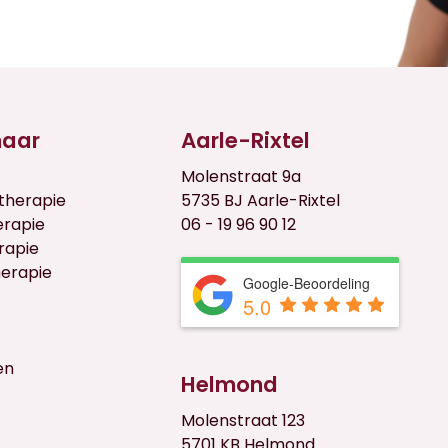
naar
Aarle-Rixtel
Molenstraat 9a
therapie
5735 BJ Aarle-Rixtel
erapie
06 - 19 96 90 12
rapie
herapie
Google-Beoordeling
5.0
en
Helmond
Molenstraat 123
5701 KB Helmond