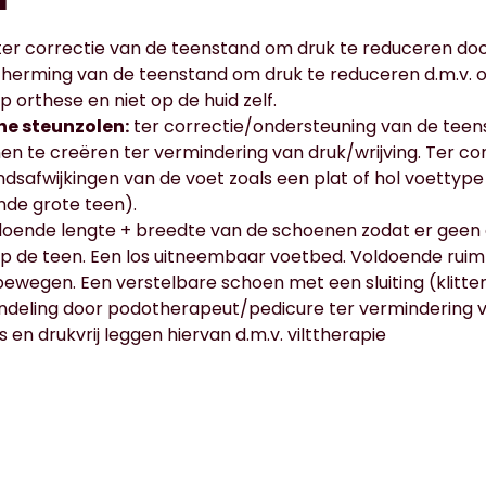
er correctie van de teenstand om druk te reduceren doo
cherming van de teenstand om druk te reduceren d.m.v. o
 orthese en niet op de huid zelf.
e steunzolen:
ter correctie/ondersteuning van de teen
en te creëren ter vermindering van druk/wrijving. Ter co
dsafwijkingen van de voet zoals een plat of hol voettype 
nde grote teen).
oende lengte + breedte van de schoenen zodat er geen
p de teen. Een los uitneembaar voetbed. Voldoende ruim
 bewegen. Een verstelbare schoen met een sluiting (klitt
ndeling door podotherapeut/pedicure ter vermindering 
 en drukvrij leggen hiervan d.m.v. vilttherapie