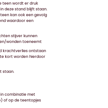
e teen wordt er druk
deze stand blijft staan.
e teen kan ook een gevolg
efend waardoor een
chten stijver kunnen
lekken/wonden toeneemt
d krachtverlies ontstaan
te kort worden hierdoor
t staan.
 in combinatie met
e) of op de teentopjes